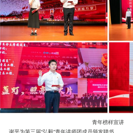
青年榜样宣讲
谢平为第三届“弘毅”青年讲师团成员颁发聘书。