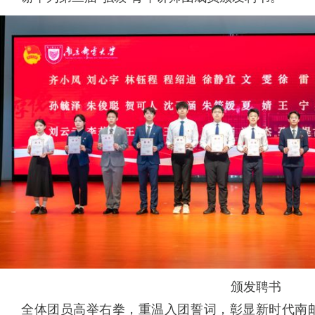
颁发聘书
全体团员高举右拳，重温入团誓词，彰显新时代南