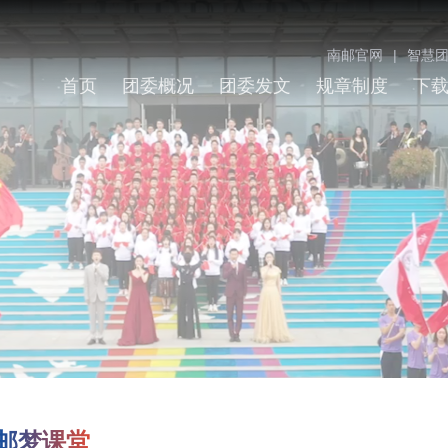
南邮官网
|
智慧
首页
团委概况
团委发文
规章制度
下
邮梦课堂