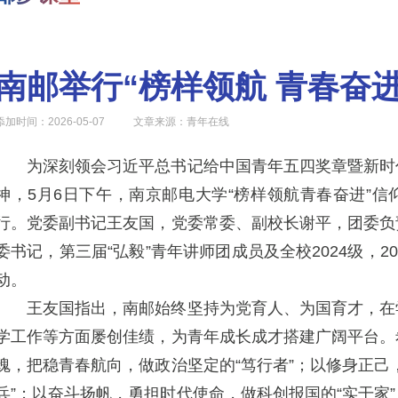
南邮举行“榜样领航 青春奋
添加时间：2026-05-07	    文章来源：青年在线  
为深刻领会习近平总书记给中国青年五四奖章暨新时
神，5月6日下午，南京邮电大学“榜样领航青春奋进”
行。党委副书记王友国，党委常委、副校长谢平，团委负
委书记，第三届“弘毅”青年讲师团成员及全校2024级，2
动
。
王友国指出，南邮始终坚持为党育人、为国育才，在
学工作等方面屡创佳绩，为青年成长成才搭建广阔平台。
魂，把稳青春航向，做政治坚定的“笃行者”；以修身正己
兵”；以奋斗扬帆，勇担时代使命，做科创报国的“实干家