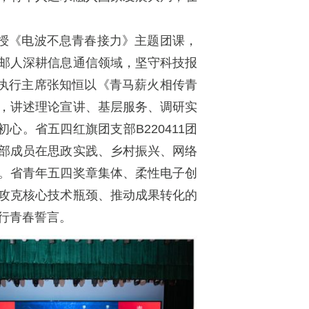
讲授《电波不息青春接力》主题团课，
邮人深耕信息通信领域，坚守科技报
会执行主席张知恒以《青马薪火相传青
，讲述理论宣讲、基层服务、调研实
心。省五四红旗团支部B220411团
部成员在思政实践、乡村振兴、网络
。省青年五四奖章集体、柔性电子创
攻克核心技术瓶颈、推动成果转化的
行青春誓言。