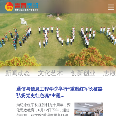
新闻动态
文化艺术
创新创业
志愿
通信与信息工程学院举行“重温红军长征路
弘扬党史红色魂”主题...
为纪念红军长征胜利九十周年，深
化思政教育，6月12日下午，通信
与信息工程学院“重温红军长征路