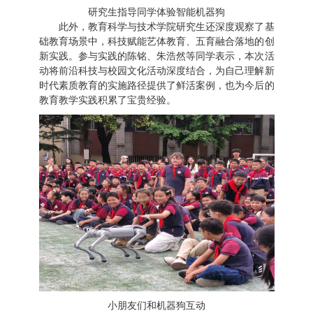
研究生指导同学体验智能机器狗
此外，教育科学与技术学院研究生还深度观察了基
础教育场景中，科技赋能艺体教育、五育融合落地的创
新实践。参与实践的陈铭、朱浩然等同学表示，本次活
动将前沿科技与校园文化活动深度结合，为自己理解新
时代素质教育的实施路径提供了鲜活案例，也为今后的
教育教学实践积累了宝贵经验。
小朋友们和机器狗互动