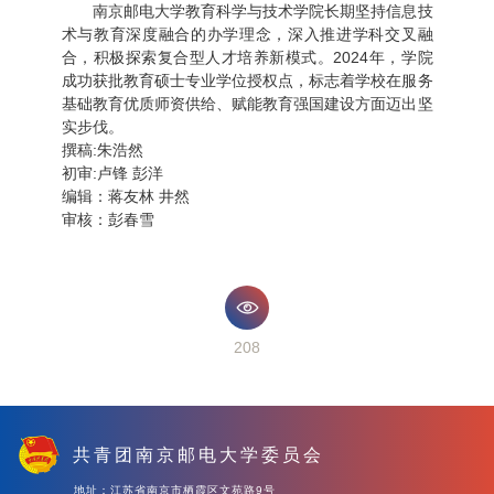
南京邮电大学教育科学与技术学院长期坚持信息技
术与教育深度融合的办学理念，深入推进学科交叉融
合，积极探索复合型人才培养新模式。
2024
年，学院
成功获批教育硕士专业学位授权点，标志着学校在服务
基础教育优质师资供给、赋能教育强国建设方面迈出坚
实步伐。
撰稿
:
朱浩然
初审
:
卢锋 彭洋
编辑：蒋友林 井然
审核：彭春雪
208
共青团南京邮电大学委员会
地址：江苏省南京市栖霞区文苑路9号