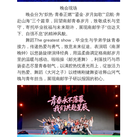
晚会现场
晚会分为“炽热·青春正燃”“鎏金·岁月如歌”“启航·奔
赴山海”三个篇章，回望南邮青春岁月，致敬成长与坚
守，寄托毕业祝福与未来期许，展现南邮学子“信达天
下、自强不息”的精神风貌。
舞蹈The greatest show，毕业生与学弟学妹青春
接力，传递热爱与勇气，致意未来征途。表演唱《南屏
晚钟》以悠扬旋律演绎经典，用温柔曲调定格南邮岁月
里的温暖与感动。啦啦操《邮光逐舞》，利落技巧与昂
扬姿态尽显青春朝气，以满腔热忱逐光而上，绽放活力
与热爱。舞蹈《大河之子》以铿锵刚健舞姿诠释山河气
魄与青年担当，展现南邮学子研以报国的初心。