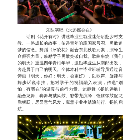
乐队演唱《永远都会在》
话剧《花开有时》讲述毕业生就业迷茫后赴乡村支
教、一路成长的故事，传递青年响应国家号召、勇敢追
梦的信念。舞蹈《冰凌花》融合东北秧歌元素，演绎生
命倔强力量，鼓励学子勇敢突破自我。歌曲串烧《我们
的明天》重温四年青柚年华，激励毕业生从南邮出发，
奔赴属于自己的明天。全体本科生毕业班辅导员通过音
诗画《明天，你好；明天，会更好》，以歌声、旋律与
舞步诉说牵挂，把对学子的祝福融入表演，传递“别
怕，有我在”的温暖与前行力量。龙狮舞《扬帆远航》
融合龙舞、狮舞与威风鼓、彩带龙演绎，铿锵锣鼓配龙
腾狮跃，尽显意气风发，寓意毕业生踏浪前行、扬帆启
航。