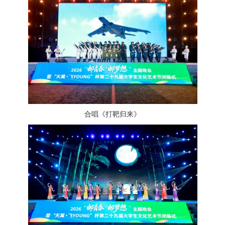
合唱《打靶归来》