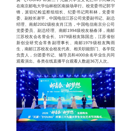
在南京邮电大学仙林校区南操场举行。校党委书记郭宇
锋，派驻纪检监察组组长、纪委书记周和林，党委常
委、副校长谢平，中国电信江苏公司党委副书记、副总
经理、南邮2002级校友肖江浩，中国电信南京分公司
党委委员、副总经理、南邮1994级校友杨春泽，南邮
江苏校友会名誉会长、1979级校友陈国忠，江苏省创
新创业研究会常务副理事长、南邮1979级校友陶雨
生，南邮江苏校友会校友代表、相关职能部门、各学院
负责人，分团委书记、辅导员和4000余名毕业生共同
观看演出。各类在线直播平台观看人数超36万人次。