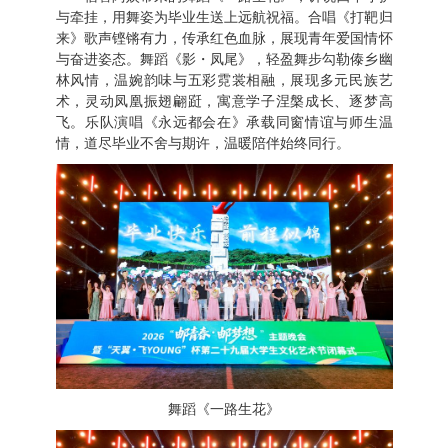
与牵挂，用舞姿为毕业生送上远航祝福。合唱《打靶归
来》歌声铿锵有力，传承红色血脉，展现青年爱国情怀
与奋进姿态。舞蹈《影・凤尾》，轻盈舞步勾勒傣乡幽
林风情，温婉韵味与五彩霓裳相融，展现多元民族艺
术，灵动凤凰振翅翩跹，寓意学子涅槃成长、逐梦高
飞。乐队演唱《永远都会在》承载同窗情谊与师生温
情，道尽毕业不舍与期许，温暖陪伴始终同行。
舞蹈《一路生花》