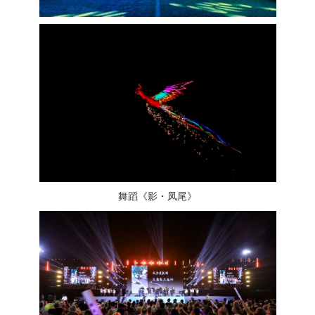
舞蹈《影・凤尾》