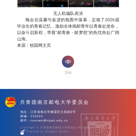
无人机编队表演
晚会在温馨与奋进的氛围中落幕，定格了2026届
毕业生的青春记忆，激励全体南邮青年以青春赴使命，
以奋斗启新程，带着“邮青春・邮梦想”的热忱奔赴广阔
山海。
来源：校园网主页
394
共青团南京邮电大学委员会
地址：江苏省南京市栖霞区文苑路9号
邮编：210023
邮件：tuanwei@njupt.edu.cn
Copyright © 共青团南京邮电大学委员会 All right reserved.
Powered by Qingyou Studio.