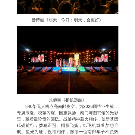
音诗画《明天，你好；明天，会更好》
龙狮舞《扬帆远航》
840架无人机点亮南邮夜空，为2026届毕业生献上
专属浪漫。校徽闪耀、国旗飘扬，南门与图书馆的光影
里，藏着最珍贵的回忆。战邮精神薪火相传，创新基因
砥砺前行，拨穗正冠、帽影飞扬，纸飞机载着梦想启
航。星光为证，祝福相伴，愿每一位南邮学子不负热