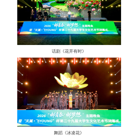
话剧《花开有时》
舞蹈《冰凌花》