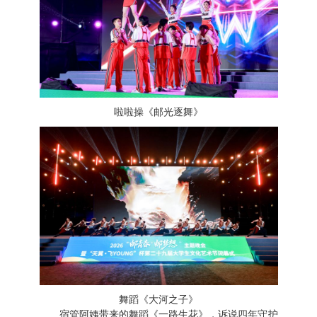
啦啦操《邮光逐舞》
舞蹈《大河之子》
宿管阿姨带来的舞蹈《一路生花》，诉说四年守护